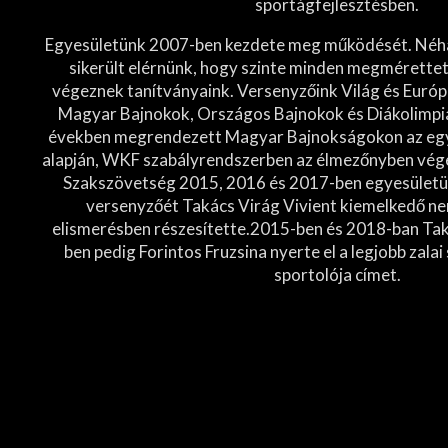
sportágfejlesztésben.
Egyesületünk 2007-ben kezdete meg működését. Néh
sikerült elérnünk, hogy szinte minden megmérette
végeznek tanítványaink. Versenyzőink Világ és Euró
Magyar Bajnokok, Országos Bajnokok és Diákolimpiá
években megrendezett Magyar Bajnokságokon az egy
alapján, WKF szabályrendszerben az élmezőnyben vég
Szakszövetség 2015, 2016 és 2017-ben egyesület
versenyzőét Takács Virág Vivient kiemelkedő ne
elismerésben részesítette.2015-ben és 2018-ban Tak
ben pedig Forintos Fruzsina nyerte el a legjobb zalai 
sportolója címet.