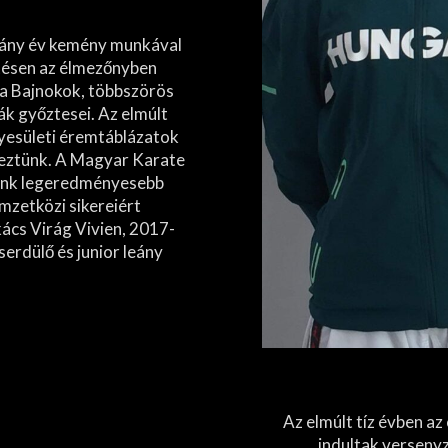
ány év kemény munkával
tésen az élmezőnyben
pa Bajnokok, többszörös
k győztesei. Az elmúlt
esületi éremtáblázatok
eztünk. A Magyar Karate
ünk legeredményesebb
mzetközi sikereiért
ács Virág Vivien, 2017-
serdülő és junior leány
Az elmúlt tíz évben az
indultak versenyz