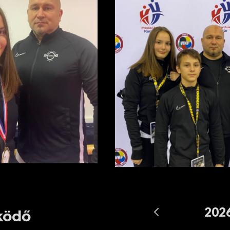
202
ködő