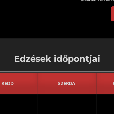
Edzések időpontjai
KEDD
SZERDA