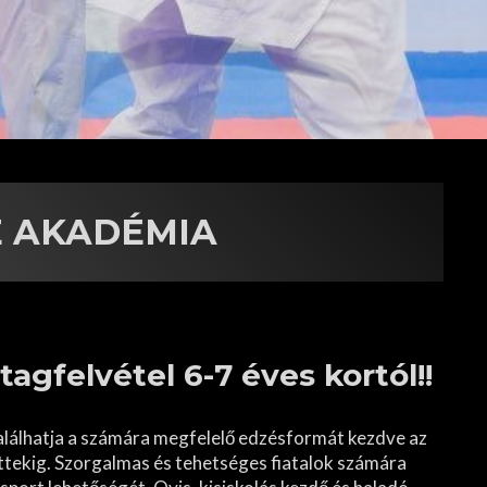
E AKADÉMIA
agfelvétel 6-7 éves kortól!!
lálhatja a számára megfelelő edzésformát kezdve az
ttekig. Szorgalmas és tehetséges fiatalok számára