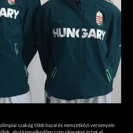
 olimpiai szakág több hazai és nemzetközi versenyein
őink, ahol kiemelkedően szép sikereket értek el.