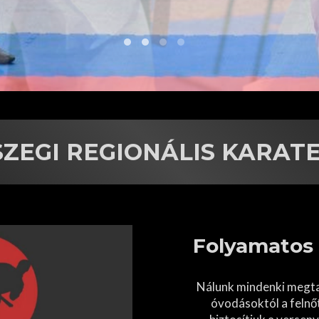
ZEGI REGIONÁLIS KARAT
Folyamatos t
Nálunk mindenki megta
óvodásoktól a felnő