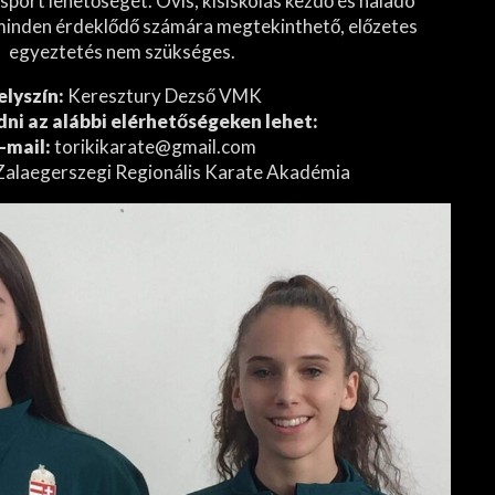
ysport lehetőségét. Ovis, kisiskolás kezdő és haladó
minden érdeklődő számára megtekinthető, előzetes
egyeztetés nem szükséges.
elyszín:
Keresztury Dezső VMK
ni az alábbi elérhetőségeken lehet:
-mail:
torikikarate@gmail.com
alaegerszegi Regionális Karate Akadémia