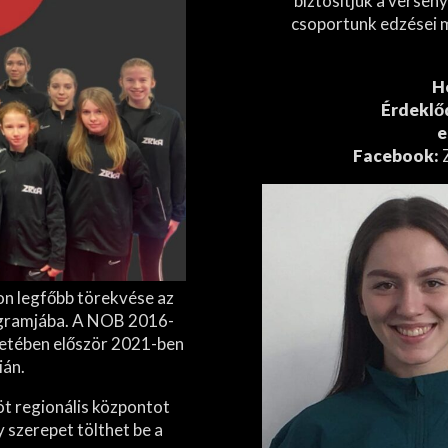
biztosítjuk a versen
csoportunk edzései 
H
Érdeklőd
e
Facebook:
Z
on legfőbb törekvése az
rogramjába. A NOB 2016-
netében először 2021-ben
ián.
t regionális központot
y szerepet tölthet be a