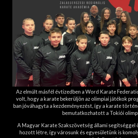
Az elmúlt másfél évtizedben a Word Karate Federati
volt, hogy a karate bekerüljön az olimpiai játékok p
ban jóváhagyta a kezdeményezést, így a karate törté
bemutatkozhatott a Tokiói olimp
A Magyar Karate Szakszövetség állami segítséggel ö
hozott létre, így városunk és egyesületünk is komol