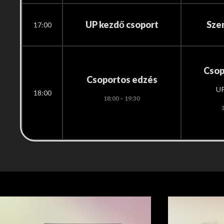
UP kezdő csoport
Sze
17:00
Csop
Csoportos edzés
UP
18:00
18:00 – 19:30
1