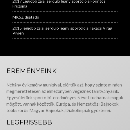
2017 Legjobb zalai serdülő leány sportolója Forintos
Fruzsina
MKSZ díjátadó
2015 legjobb zalai serdülő leány sportolója Takács Virág
Vivien
EREMÉNYEINK
Néhány év kemény munkával, elértük azt, hogy szinte minden
megmérettetésen az élmezőnyben végeznek tanítványaink.
Egyesületünk sportolói, eredményes 5 évet tudhatnak maguk
mögött, vannak közöttük, Európa, és Nemzetközi Bajnokok,
többszörös Magyar Bajnokok, Diákolimpiák győztesei.
LEGFRISSEBB