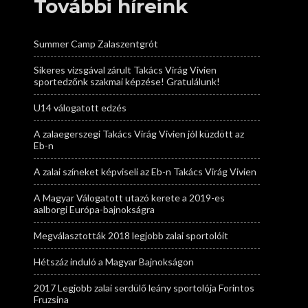
További híreink
Summer Camp Zalaszentgrót
Sikeres vizsgával zárult Takács Virág Vivien
sportedzőnk szakmai képzése! Gratulálunk!
U14 válogatott edzés
A zalaegerszegi Takács Virág Vivien jól küzdött az
Eb-n
A zalai színeket képviseli az Eb-n Takács Virág Vivien
A Magyar Válogatott utazó kerete a 2019-es
aalborgi Európa-bajnokságra
Megválasztották 2018 legjobb zalai sportolóit
Hétszáz induló a Magyar Bajnokságon
2017 Legjobb zalai serdülő leány sportolója Forintos
Fruzsina