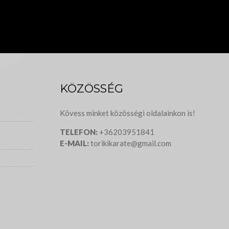
KÖZÖSSÉG
Kövess minket közösségi oldalainkon is!
TELEFON:
+36203951841
E-MAIL:
torikikarate@gmail.com