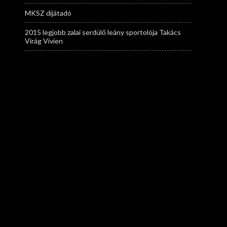
MKSZ díjátadó
2015 legjobb zalai serdülő leány sportolója Takács
Virág Vivien