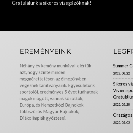
Gratulálunk a sikeres vizsgázóknak!
EREMÉNYEINK
LEGF
Néhány év kemény munkával, elértük
Summer C
azt, hogy szinte minden
2022. 08. 22.
megmérettetésen az élmezőnyben
Sikeres vi
végeznek tanítványaink. Egyesületünk
Vivien sp
sportolói, eredményes 5 évet tudhatnak
Gratulálu
maguk mögött, vannak közöttük,
Európa, és Nemzetközi Bajnokok,
2022. 05. 28.
többszörös Magyar Bajnokok,
Országos 
Diákolimpiák győztesei.
2022. 05. 05.