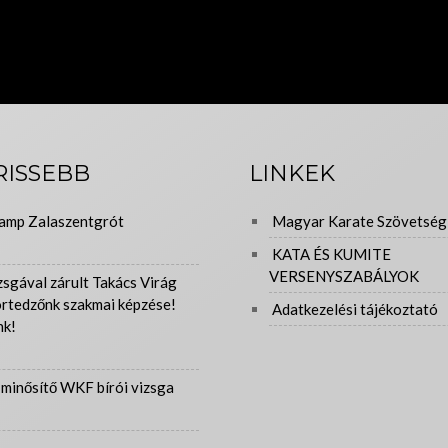
RISSEBB
LINKEK
amp Zalaszentgrót
Magyar Karate Szövetség
KATA ÉS KUMITE
VERSENYSZABÁLYOK
zsgával zárult Takács Virág
ortedzőnk szakmai képzése!
Adatkezelési tájékoztató
nk!
minősítő WKF bírói vizsga