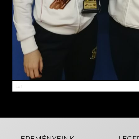
cof
EREMÉNYEINK
LEGF