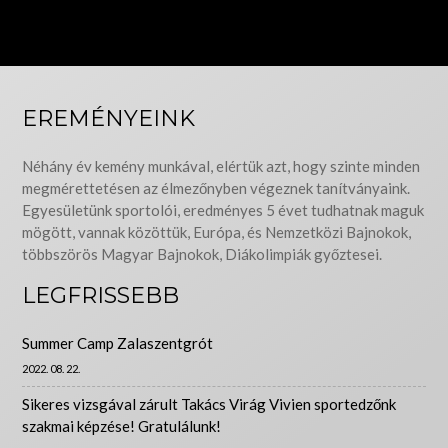
EREMÉNYEINK
Néhány év kemény munkával, elértük azt, hogy szinte minden
megmérettetésen az élmezőnyben végeznek tanítványaink.
Egyesületünk sportolói, eredményes 5 évet tudhatnak maguk
mögött, vannak közöttük, Európa, és Nemzetközi Bajnokok,
többszörös Magyar Bajnokok, Diákolimpiák győztesei.
LEGFRISSEBB
Summer Camp Zalaszentgrót
2022. 08. 22.
Sikeres vizsgával zárult Takács Virág Vivien sportedzőnk
szakmai képzése! Gratulálunk!