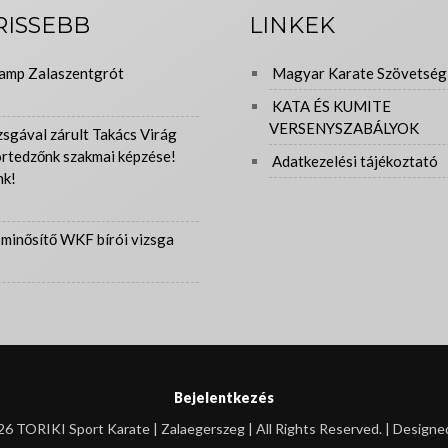
RISSEBB
LINKEK
amp Zalaszentgrót
Magyar Karate Szövetség
KATA ÉS KUMITE
VERSENYSZABÁLYOK
zsgával zárult Takács Virág
ortedzőnk szakmai képzése!
Adatkezelési tájékoztató
nk!
minősítő WKF bírói vizsga
Bejelentkezés
6 TORIKI Sport Karate | Zalaegerszeg | All Rights Reserved. | Designe