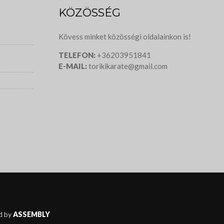
KÖZÖSSÉG
Kövess minket közösségi oldalainkon is!
TELEFON:
+36203951841
E-MAIL:
torikikarate@gmail.com
d by
ASSEMBLY