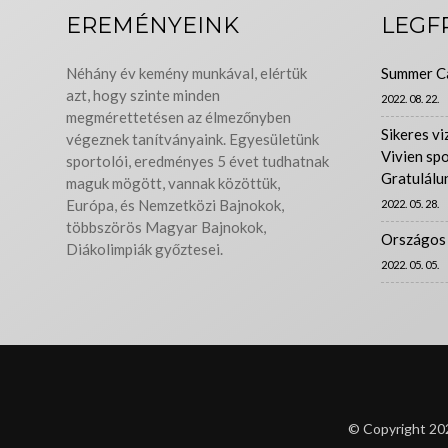
EREMÉNYEINK
LEGF
Néhány év kemény munkával, elértük
Summer C
azt, hogy szinte minden
2022. 08. 22.
megmérettetésen az élmezőnyben
Sikeres vi
végeznek tanítványaink. Egyesületünk
Vivien sp
sportolói, eredményes 5 évet tudhatnak
Gratulálu
maguk mögött, vannak közöttük,
Európa, és Nemzetközi Bajnokok,
2022. 05. 28.
többszörös Magyar Bajnokok,
Országos 
Diákolimpiák győztesei.
2022. 05. 05.
© Copyright 202