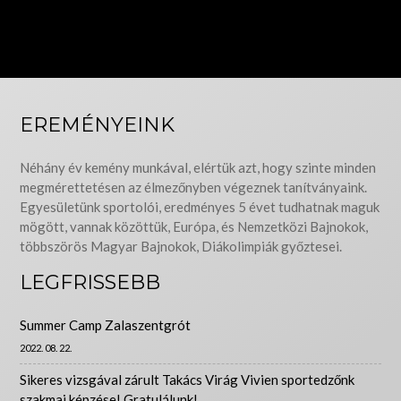
EREMÉNYEINK
Néhány év kemény munkával, elértük azt, hogy szinte minden
megmérettetésen az élmezőnyben végeznek tanítványaink.
Egyesületünk sportolói, eredményes 5 évet tudhatnak maguk
mögött, vannak közöttük, Európa, és Nemzetközi Bajnokok,
többszörös Magyar Bajnokok, Diákolimpiák győztesei.
LEGFRISSEBB
Summer Camp Zalaszentgrót
2022. 08. 22.
Sikeres vizsgával zárult Takács Virág Vivien sportedzőnk
szakmai képzése! Gratulálunk!