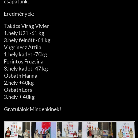
csapatunk.
Eredmények:
Takács Virág Vivien
1.hely U21 -61 kg
3.hely felnőtt -61 kg
Vugrinecz Attila
1.hely kadet -70kg
Forintos Fruzsina
3.hely kadet -47 kg
Osbáth Hanna
2.hely +40kg
Osbáth Lora
3.hely + 40kg
Gratulálok Mindenkinek!