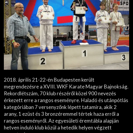
2018. április 21-22-én Budapesten került
megrendezésre a XVIII. WKF Karate Magyar Bajnokság.
Rekordlétszám, 70 klub részéről közel 900 nevezés
érkezett erre a rangos eseményre. Haladó és utánpótlás
kategóriában 7 versenyzőnk lépett tatamira, akik 2
arany, 1 ezüst és 3 bronzéremmel tértek haza erről a
rangos eseményről. Az egyesületi éremtábla alapján
hetven induló klub közül a hetedik helyen végzett