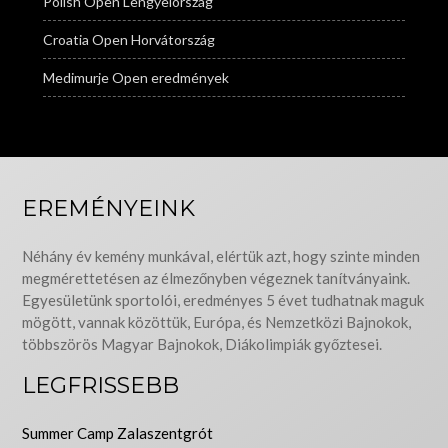
Polish Open Lengyelország
Croatia Open Horvátország
Medimurje Open eredmények
EREMÉNYEINK
Néhány év kemény munkával, elértük azt, hogy szinte minden
megmérettetésen az élmezőnyben végeznek tanítványaink.
Egyesületünk sportolói, eredményes 5 évet tudhatnak maguk
mögött, vannak közöttük, Európa, és Nemzetközi Bajnokok,
többszörös Magyar Bajnokok, Diákolimpiák győztesei.
LEGFRISSEBB
Summer Camp Zalaszentgrót