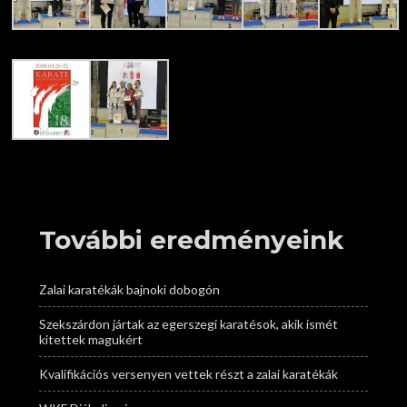
További eredményeink
Zalai karatékák bajnoki dobogón
Szekszárdon jártak az egerszegi karatésok, akik ismét
kitettek magukért
Kvalifikációs versenyen vettek részt a zalai karatékák