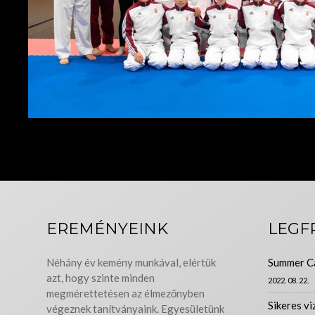
EREMÉNYEINK
LEGF
Néhány év kemény munkával, elértük
Summer C
azt, hogy szinte minden
2022. 08. 22.
megmérettetésen az élmezőnyben
Sikeres vi
végeznek tanítványaink. Egyesületünk