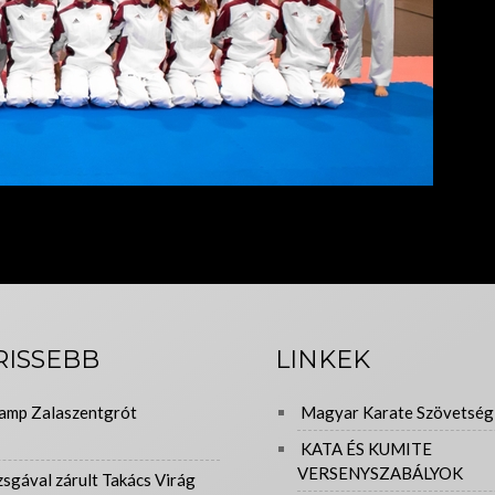
RISSEBB
LINKEK
amp Zalaszentgrót
Magyar Karate Szövetség
KATA ÉS KUMITE
VERSENYSZABÁLYOK
zsgával zárult Takács Virág