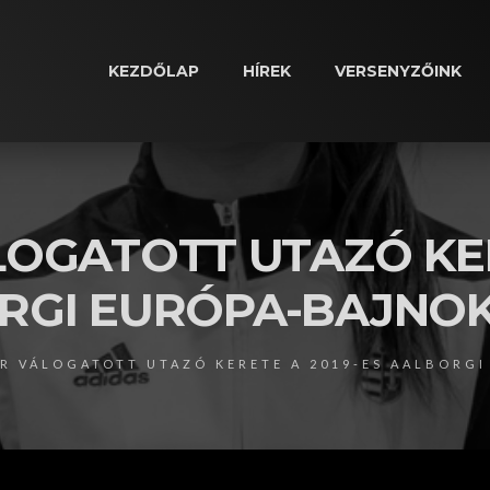
KEZDŐLAP
HÍREK
VERSENYZŐINK
OGATOTT UTAZÓ KER
RGI EURÓPA-BAJNO
R VÁLOGATOTT UTAZÓ KERETE A 2019-ES AALBORG