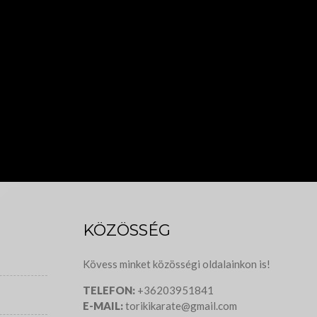
KÖZÖSSÉG
Kövess minket közösségi oldalainkon is!
TELEFON:
+36203951841
E-MAIL:
torikikarate@gmail.com