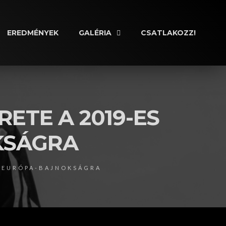
EREDMÉNYEK
GALÉRIA
CSATLAKOZZ!
ETE A 2019-ES
KSÁGRA
I EURÓPA-BAJNOKSÁGRA