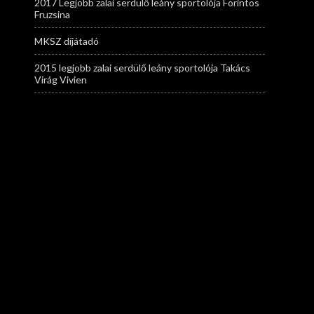
2017 Legjobb zalai serdülő leány sportolója Forintos
Fruzsina
MKSZ díjátadó
2015 legjobb zalai serdülő leány sportolója Takács
Virág Vivien