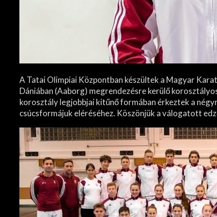
A Tatai Olimpiai Központban készültek a Magyar Karat
Dániában (Aaborg) megrendezésre kerülő korosztályos 
korosztály legjobbjai kitűnő formában érkeztek a négy
csúcsformájuk eléréséhez. Köszönjük a válogatott ed