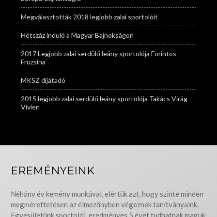
Megválasztották 2018 legjobb zalai sportolóit
Hétszáz induló a Magyar Bajnokságon
2017 Legjobb zalai serdülő leány sportolója Forintos
Fruzsina
MKSZ díjátadó
2015 legjobb zalai serdülő leány sportolója Takács Virág
Vivien
EREMÉNYEINK
Néhány év kemény munkával, elértük azt, hogy szinte minden
megmérettetésen az élmezőnyben végeznek tanítványaink.
Egyesületünk sportolói, eredményes 5 évet tudhatnak maguk