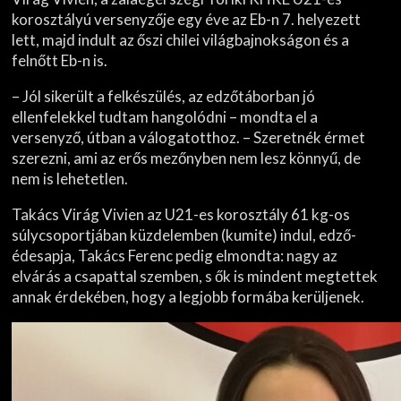
korosztályú versenyzője egy éve az Eb-n 7. helyezett
lett, majd indult az őszi chilei világbajnokságon és a
felnőtt Eb-n is.
– Jól sikerült a felkészülés, az edzőtáborban jó
ellenfelekkel tudtam hangolódni – mondta el a
versenyző, útban a válogatotthoz. – Szeretnék érmet
szerezni, ami az erős mezőnyben nem lesz könnyű, de
nem is lehetetlen.
Takács Virág Vivien az U21-es korosztály 61 kg-os
súlycsoportjában küzdelemben (kumite) indul, edző-
édesapja, Takács Ferenc pedig elmondta: nagy az
elvárás a csapattal szemben, s ők is mindent megtettek
annak érdekében, hogy a legjobb formába kerüljenek.