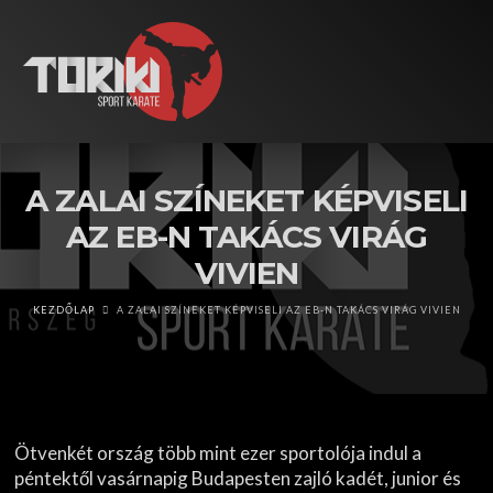
A ZALAI SZÍNEKET KÉPVISELI
AZ EB-N TAKÁCS VIRÁG
VIVIEN
KEZDŐLAP
A ZALAI SZÍNEKET KÉPVISELI AZ EB-N TAKÁCS VIRÁG VIVIEN
Ötvenkét ország több mint ezer sportolója indul a
péntektől vasárnapig Budapesten zajló kadét, junior és