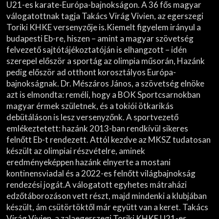
U21-es karate-Európa-bajnokságon. A 36 fős magyar
válogatottnak tagja Takács Virág Vivien, az egerszegi
Toriki KHKE versenyzője is.Kiemelt figyelem irányul a
budapesti Eb-re, hiszen – amint a magyar szövetség
felvezető sajtótájékoztatóján is elhangzott – idén
szerepel először a sportág az olimpia műsorán, Hazánk
pedig először ad otthont korosztályos Európa-
bajnokságnak. Dr. Mészáros János, a szövetség elnöke
azt is elmondta: reméli, hogy a BOK Sportcsarnokban
magyar érmek születnek, és a tokiói ötkarikás
debütáláson is lesz versenyzőnk. A sportvezető
emlékeztetett: hazánk 2013-ban rendkívül sikeres
felnőtt Eb-t rendezett. Attól kezdve az MKSZ tudatosan
készült az olimpiai részvételre, aminek
eredményeképpen hazánk elnyerte a mostani
kontinensviadal és a 2022-es felnőtt világbajnokság
rendezési jogát.A válogatott egyhetes mátraházi
edzőtáborozáson vett részt, majd mindenki a klubjában
készült, ám csütörtöktől már együtt van a keret. Takács
Virág Vivien, a zalaegerszegi Toriki KHKE U21-es