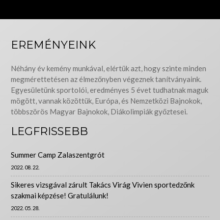
EREMÉNYEINK
Néhány év kemény munkával, elértük azt, hogy szinte minden
megmérettetésen az élmezőnyben végeznek tanítványaink.
Egyesületünk sportolói, eredményes 5 évet tudhatnak maguk
mögött, vannak közöttük, Európa, és Nemzetközi Bajnokok,
többszörös Magyar Bajnokok, Diákolimpiák győztesei.
LEGFRISSEBB
Summer Camp Zalaszentgrót
2022. 08. 22.
Sikeres vizsgával zárult Takács Virág Vivien sportedzőnk
szakmai képzése! Gratulálunk!
2022. 05. 28.