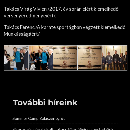
Takács Virág Vivien /2017. év során elért kiemelkedő
versenyeredményeiért/.
Takács Ferenc /A karate sportágban végzett kiemelkedő
Munkásságáért/
További híreink
Summer Camp Zalaszentgrót
Sikeres vizsgával zárult Takács Virág Vivien sportedzőnk